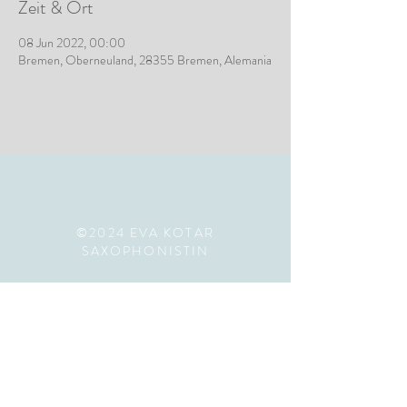
Zeit & Ort
08 Jun 2022, 00:00
Bremen, Oberneuland, 28355 Bremen, Alemania
©2024 EVA KOTAR
SAXOPHONISTIN
IMPRESSUM
Köln, Deutschland
design by Anna Tena