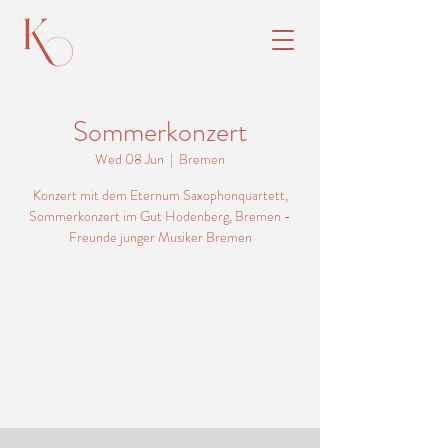
Sommerkonzert
Wed 08 Jun
  |  
Bremen
Konzert mit dem Eternum Saxophonquartett,
Sommerkonzert im Gut Hodenberg, Bremen -
Tickets stehen nicht zum
Verkauf
Andere Veranstaltungen
ansehen