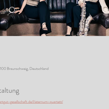
8100 Braunschweig, Deutschland
taltung
tgut-gesellschaft.de/l/eternum-quartett/