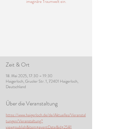
imaginäre Traumwelt ein.
Tickets stehen nicht zum
Verkauf
Jetzt andere
Veranstaltungen ansehen
Zeit & Ort
18. Mai 2025, 17:30 – 19:30
Haigerloch, Gruoler Str. 1, 72401 Haigerloch,
Deutschland
Über die Veranstaltung
https://www.haigerloch.de/de/Aktuelles/Veranstal
tungen/Veranstaltung?
view=publish&item=eventDate&id=2581