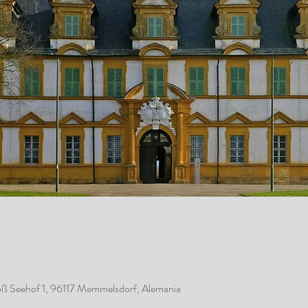
oß Seehof 1, 96117 Memmelsdorf, Alemania