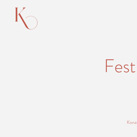
Fest
Konze