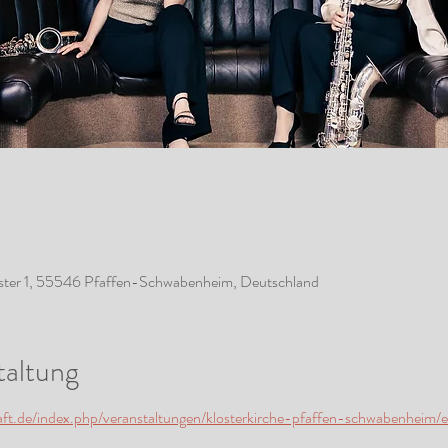
ster 1, 55546 Pfaffen-Schwabenheim, Deutschland
taltung
aft.de/index.php/veranstaltungen/klosterkirche-pfaffen-schwabenheim/