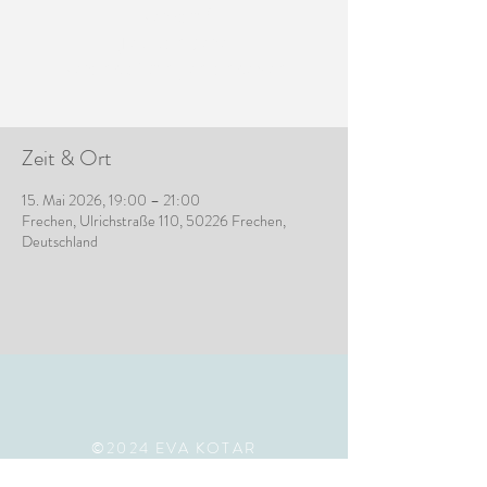
Verkauf
Jetzt andere
Veranstaltungen ansehen
Zeit & Ort
15. Mai 2026, 19:00 – 21:00
Frechen, Ulrichstraße 110, 50226 Frechen,
Deutschland
©2024 EVA KOTAR
SAXOPHONISTIN